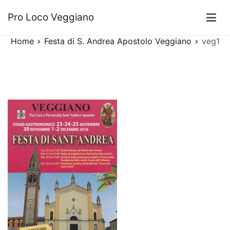
Vai
veg1
Pro Loco Veggiano
al
contenuto
Home
Festa di S. Andrea Apostolo Veggiano
veg1