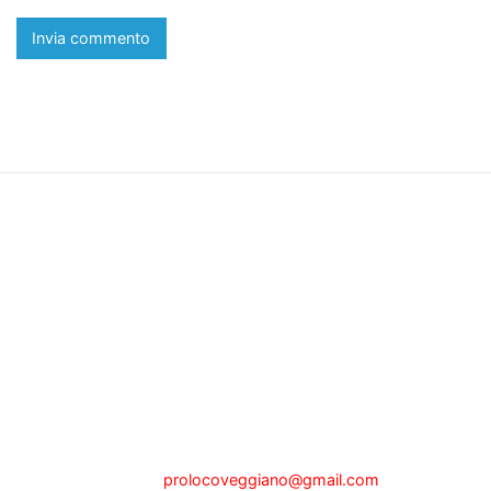
Pro Loco di Veggiano
Sede legale a Veggiano (PD) via P.zza Alberti, n.1, presso il
Municipio
tel.342.0465201 - Fax 049.5089025
e-mail:
prolocoveggiano@gmail.com