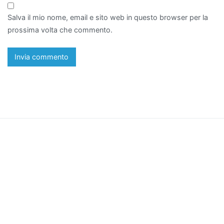
Salva il mio nome, email e sito web in questo browser per la
prossima volta che commento.
Pro Loco di Veggiano
Sede legale a Veggiano (PD) via P.zza Alberti, n.1, presso il