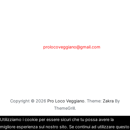
Pro Loco di Veggiano
Sede legale a Veggiano (PD) via P.zza Alberti, n.1, presso il
Municipio
tel.342.0465201 - Fax 049.5089025
e-mail:
prolocoveggiano@gmail.com
Partita IVA 04722000280
Codice Fiscale 92107630284
Copyright © 2026
Pro Loco Veggiano
. Theme:
Zakra
By
ThemeGrill.
Utilizziamo i cookie per essere sicuri che tu possa avere la
migliore esperienza sul nostro sito. Se continui ad utilizzare questo